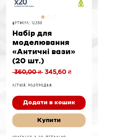
Артикул: 12359
Набір для
моделювання
«Античні вази»
(20 шт.)
Звичайна
За
 360,00 ₴ 
345,60 ₴
ціна
розпродажем
Літній розпродаж
Додати в кошик
Купити