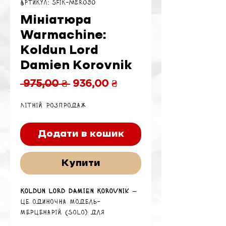
Артикул: SFIK-MER090
Мініатюра
Warmachine:
Koldun Lord
Damien Korovnik
Звичайна
За
 975,00 ₴ 
936,00 ₴
ціна
розпродажем
Літній розпродаж
Додати в кошик
Купити
Koldun Lord Damien Korovnik
—
це одиночна модель-
мерценарій (solo) для
Warmachine Mk IV
, яка