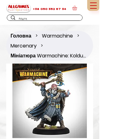
+38 050 352 67 34
Головна
Warmachine
>
>
Mercenary
>
Мініатюра Warmachine: Koldun Lord Damien Korovnik