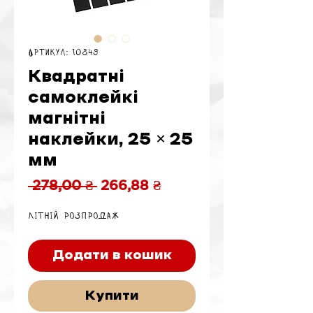
Артикул: 10849
Квадратні
самоклейкі
магнітні
наклейки, 25 × 25
мм
Звичайна
За
 278,00 ₴ 
266,88 ₴
ціна
розпродажем
Літній розпродаж
Додати в кошик
Купити