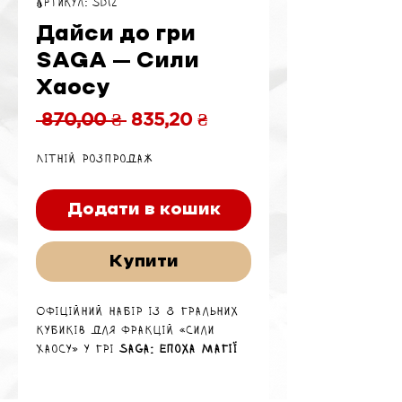
Артикул: SD12
Дайси до гри
SAGA – Сили
Хаосу
Звичайна
За
 870,00 ₴ 
835,20 ₴
ціна
розпродажем
Літній розпродаж
Додати в кошик
Купити
Офіційний набір із 8 гральних
кубиків для фракцій «Сили
Хаосу» у грі
SAGA: Епоха Магії
(Age of Magic)
.