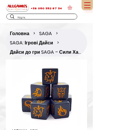
+38 050 352 67 34
Головна
SAGA
>
>
SAGA: Ігрові Дайси
>
Дайси до гри SAGA – Сили Хаосу