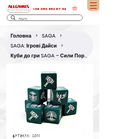
+38 050 352 67 34
Головна
SAGA
>
>
SAGA: Ігрові Дайси
>
Куби до гри SAGA – Сили Порядку
Артикул: SD11