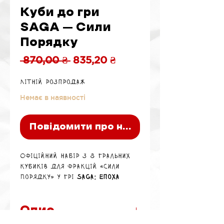
Куби до гри
SAGA – Сили
Порядку
Звичайна
За
 870,00 ₴ 
835,20 ₴
ціна
розпродажем
Літній розпродаж
Немає в наявності
Повідомити про наявність
Офіційний набір з 8 гральних
кубиків для фракцій «Сили
Порядку» у грі
SAGA: Епоха
Магії
.
Опис