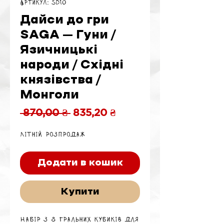
Артикул: SD10
Дайси до гри
SAGA – Гуни /
Язичницькі
народи / Східні
князівства /
Монголи
Звичайна
За
 870,00 ₴ 
835,20 ₴
ціна
розпродажем
Літній розпродаж
Додати в кошик
Купити
Набір з 8 гральних кубиків для