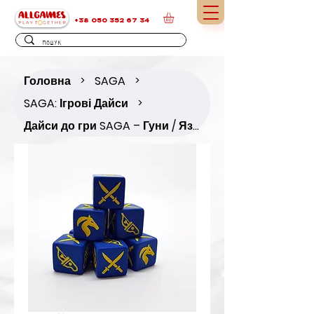
+38 050 352 67 34
Головна
SAGA
>
>
SAGA: Ігрові Дайси
>
Дайси до гри SAGA – Гуни / Язичницькі народи / Східні князівства / Монголи