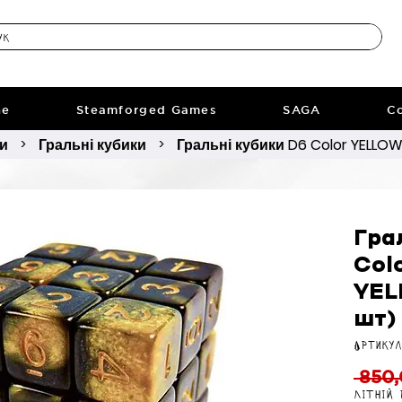
ne
Steamforged Games
SAGA
Co
ри
Гральні кубики
Гральні кубики D6 Color YELLOW
>
>
Гра
Col
YEL
шт)
Артикул
 850,
Літній