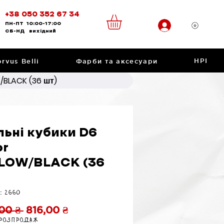
+38 050 352 67 34
ПН-ПТ
10:00-17:00
CБ-НД
вихідний
НРІ
rvus Belli
Фарби та аксесуари
/BLACK (36 шт)
льні кубики D6
or
LOW/BLACK (36
: 2660
Звичайна
За
00 ₴ 
816,00 ₴
 розпродаж
ціна
розпродажем