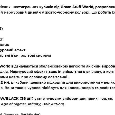
кісних шестигранних кубиків від
Green Stuff World
, розроблен
й мармуровий дизайн у жовто-чорному кольорі, що робить їх
6)
ті
астик
уровий ефект
ільні ігри, рольові системи
 World
відзначаються збалансованою вагою та якісним виробн
кидків. Мармуровий ефект надає їм унікального вигляду, а кон
мими навіть при слабкому освітленні.
12 мм
, ці кубики ідеально підходять для використання у велик
ів. Вони також чудово підійдуть для колекціонерів та любител
LOW/BLACK (36 шт)
стане чудовим вибором для таких ігор, як:
e of Sigmar, Infinity, Bolt Action
)
 Dragons, Pathfinder
)