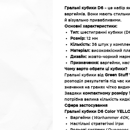
Гральні кубики D6
– це набір я
варгеймів. Вони мають стильни
й візуально привабливими.
Основні характеристики:
Тип:
шестигранні кубики (D
Розмір:
12 мм
Кількість:
36 штук у комплек
Матеріал:
високоякісний пл
Дизайн:
жовто-чорний марм
Призначення:
варгейми, наст
Чому варто обрати ці кубики?
Гральні кубики від
Green Stuff
розподіл результатів під час 
значення на гранях чітко види
Завдяки
компактному розміру 
потрібна велика кількість кидк
Сфера застосування
Гральні кубики D6 Color YEL
Варгейми (
Warhammer 40K, Ag
Настільні стратегічні ігри
Рольові системи (
Dungeons &