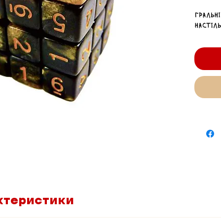
Гральн
настіль
ктеристики