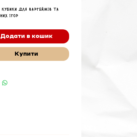
і кубики для варгеймів та
них ігор
Додати в кошик
Купити