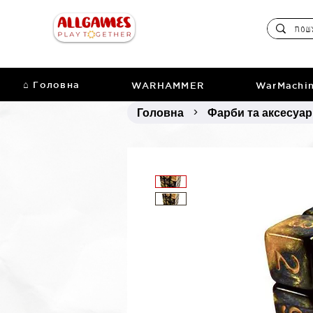
⌂ Головна
WARHAMMER
WarMachi
Головна
Фарби та аксесуа
>