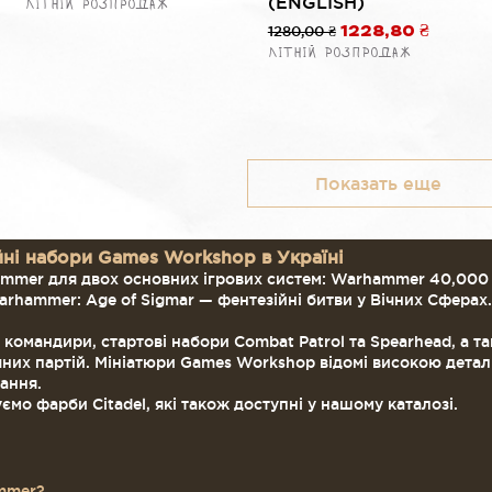
(ENGLISH)
Літній розпродаж
Обычная цена
1280,00 ₴
Цена со скидко
1228,80 ₴
Літній розпродаж
Показать еще
ні набори Games Workshop в Україні
mmer для двох основних ігрових систем: Warhammer 40,000 —
arhammer: Age of Sigmar — фентезійні битви у Вічних Сферах.
и, командири, стартові набори Combat Patrol та Spearhead, а т
их партій. Мініатюри Games Workshop відомі високою деталіза
ання.
о фарби Citadel, які також доступні у нашому каталозі.
ammer?