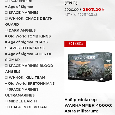
◻️ T'AU EMPIRE
(ENG)
◾️ Age of Sigmar
Обычная цена
2920,00 ₴
Цена со скидк
2803,20 ₴
◻️ SPACE MARINES
Літній розпродаж
◻️ WH40K. CHAOS DEATH
GUARD
◻️ DARK ANGELS
◾️ Old World TOMB KINGS
◾️ Age of Sigmar CHAOS
Новинка
SLAVES TO DRKNESS
◾️ Age of Sigmar CITIES OF
SIGMAR
◻️ SPACE MARINES BLOOD
ANGELS
◻️ WH40K. KILL TEAM
◾️ Old World BRETONNIANS
◻️ SPACE MARINES
ULTRAMARINES
Быстрый просмотр
Набір мініатюр
◻️ MIDDLE EARTH
WARHAMMER 40000:
◻️ LEAGUES OF VOTAN
Astra Militarum: