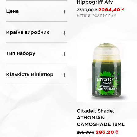
Hippogriff Afv
Обычная цена
2390,00 ₴
Цена со скидк
2294,40 ₴
Цена
Літній розпродаж
160 ₴
11 470 ₴
Країна виробник
Великобританія
Тип набору
Загін піхоти
Стартовий набір
Кількість мініатюр
Кіннота
Персонаж
1
Книга правил
2
3
4
Быстрый просмотр
Citadel: Shade:
5
ATHONIAN
6
CAMOSHADE 18ML
7
Обычная цена
295,00 ₴
Цена со скидко
283,20 ₴
9