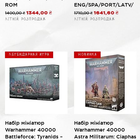
ROM
ENG/SPA/PORT/LATV/
й
Обычная цена
1400,00 ₴
Цена со скидкой
Обычная цена
1710,00 ₴
Цена со скидкой
1344,00 ₴
1641,60 ₴
Літній розпродаж
Літній розпродаж
Легендарная игра
Новинка
Быстрый просмотр
Быстрый просмотр
Набір мініатюр
Набір мініатюр
Warhammer 40000
Warhammer 40000
Battleforce: Tyranids –
Astra Militarum: Ciaphas