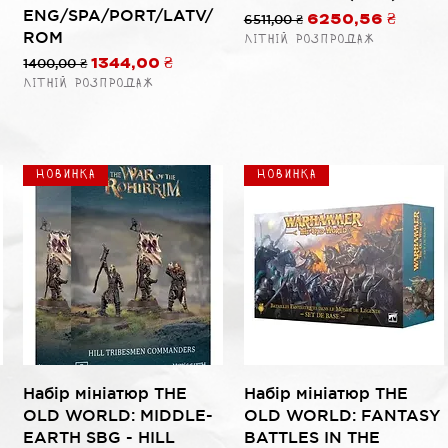
ENG/SPA/PORT/LATV/
ой
Обычная цена
6511,00 ₴
Цена со скидко
6250,56 ₴
ROM
Літній розпродаж
Обычная цена
1400,00 ₴
Цена со скидкой
1344,00 ₴
Літній розпродаж
Новинка
Новинка
Быстрый просмотр
Быстрый просмотр
Набір мініатюр THE
Набір мініатюр THE
OLD WORLD: MIDDLE-
OLD WORLD: FANTASY
EARTH SBG - HILL
BATTLES IN THE