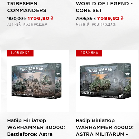
TRIBESMEN
WORLD OF LEGEND -
COMMANDERS
CORE SET
ой
Обычная цена
1830,00 ₴
Цена со скидкой
Обычная цена
7905,85 ₴
Цена со скидко
1756,80 ₴
7589,62 ₴
Літній розпродаж
Літній розпродаж
Новинка
Новинка
Быстрый просмотр
Быстрый просмотр
Набір мініатюр
Набір мініатюр
WARHAMMER 40000:
WARHAMMER 40000:
Battleforce: Astra
ASTRA MILITARUM -