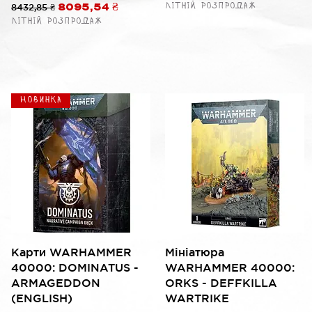
Літній розпродаж
Обычная цена
8432,85 ₴
Цена со скидкой
8095,54 ₴
Літній розпродаж
ой
Новинка
Быстрый просмотр
Быстрый просмотр
Карти WARHAMMER
Мініатюра
40000: DOMINATUS -
WARHAMMER 40000:
ARMAGEDDON
ORKS - DEFFKILLA
(ENGLISH)
WARTRIKE