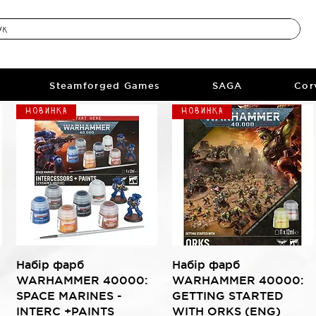
Steamforged Games
SAGA
Cor
Новинка
Новинка
Быстрый просмотр
Быстрый просмотр
Набір фарб
Набір фарб
WARHAMMER 40000:
WARHAMMER 40000:
SPACE MARINES -
GETTING STARTED
INTERC +PAINTS
WITH ORKS (ENG)