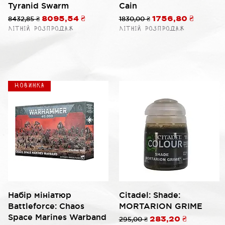
Tyranid Swarm
Cain
Обычная цена
8432,85 ₴
Цена со скидкой
Обычная цена
1830,00 ₴
Цена со скидкой
8095,54 ₴
1756,80 ₴
Літній розпродаж
Літній розпродаж
й
Новинка
Быстрый просмотр
Быстрый просмотр
Набір мініатюр
Citadel: Shade:
Battleforce: Chaos
MORTARION GRIME
Space Marines Warband
Обычная цена
295,00 ₴
Цена со скидкой
283,20 ₴