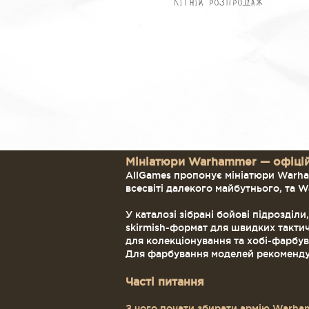
Літній розпродаж
10
11
14
15
16
17
18
19
20
23
Мініатюри Warhammer — офіцій
24
AllGames пропонує мініатюри Warha
25
всесвіті далекого майбутнього, та W
26
У каталозі зібрані бойові підрозділ
27
skirmish-формат для швидких тактичн
36
для колекціонування та хобі-фарбув
Для фарбування моделей рекомендуєм
Часті питання
З чого почати збирати армію Warh