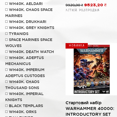
◻️ WH40K. AELDARI
Обычная цена
9920,00 ₴
Цена со скидк
9523,20 ₴
◻️ WH40K. CHAOS SPACE
Літній розпродаж
MARINES
◻️ WH40K. DRUKHARI
◻️ WH40K. GREY KNIGHTS
◻️ TYRANIDS
◻️ SPACE MARINES SPACE
WOLVES
Новинка
◻️ WH40K. DEATH WATCH
◻️ WH40K. ADEPTUS
MECHANICUS
◻️ WH40K. IMPERIUM
ADEPTUS CUSTODES
◻️ WH40K. CHAOS
THOUSAND SONS
◻️ WH40K. IMPERIAL
KNIGHTS
Быстрый просмотр
Стартовий набір
◻️ BLACK TEMPLARS
WARHAMMER 40000:
◻️ WH40K. ORKS
INTRODUCTORY SET