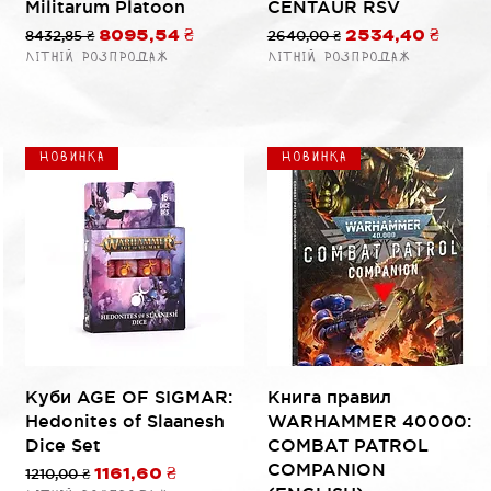
Militarum Platoon
CENTAUR RSV
ой
Обычная цена
8432,85 ₴
Цена со скидкой
Обычная цена
2640,00 ₴
Цена со скидк
8095,54 ₴
2534,40 ₴
Літній розпродаж
Літній розпродаж
Новинка
Новинка
Быстрый просмотр
Быстрый просмотр
Куби AGE OF SIGMAR:
Книга правил
Hedonites of Slaanesh
WARHAMMER 40000:
Dice Set
COMBAT PATROL
COMPANION
й
Обычная цена
1210,00 ₴
Цена со скидкой
1161,60 ₴