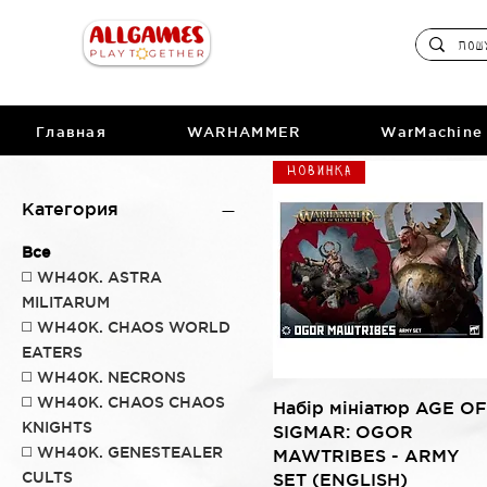
Главная
WARHAMMER
WarMachine
Новинка
Категория
Все
◻️ WH40K. ASTRA
MILITARUM
◻️ WH40K. CHAOS WORLD
EATERS
◻️ WH40K. NECRONS
◻️ WH40K. CHAOS CHAOS
Быстрый просмотр
Набір мініатюр AGE OF
KNIGHTS
SIGMAR: OGOR
◻️ WH40K. GENESTEALER
MAWTRIBES - ARMY
CULTS
SET (ENGLISH)