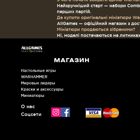
Найзручніший старт — набори Combat
перших партій.
Де купити оригінальні мініатюри Wa
AllGames — офіційний магазин з дос
Мініатюри продаються зібраними?
Ні, моделі постачаються на литника
МАГАЗИН
Настольные игры
WARHAMMER
Мировые лидеры
Краски и аксессуары
Миниатюры
О нас
Соцсети