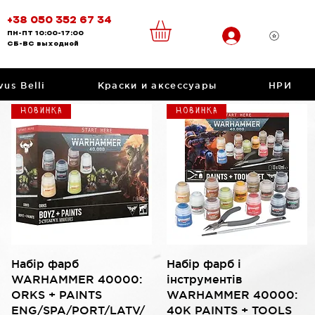
+38 050 352 67 34
ПН-ПТ
10:00-17:00
CБ-ВС
выходной
vus Belli
Краски и аксессуары
НРИ
Новинка
Новинка
Быстрый просмотр
Быстрый просмотр
Набір фарб
Набір фарб і
WARHAMMER 40000:
інструментів
ORKS + PAINTS
WARHAMMER 40000:
ENG/SPA/PORT/LATV/
40K PAINTS + TOOLS