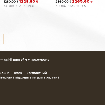
Обычная цена
1280,00 ₴
Цена со скидкой
Обычная цена
2360,00 ₴
Цена со скидко
1228,80 ₴
2265,60 ₴
Літній розпродаж
Літній розпродаж
й
 sci-fi варгейм у похмурому
акож Kill Team — компактний
цією і підходять як для гри, так і