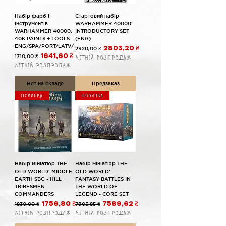
Набір фарб і
Стартовий набір
інструментів
WARHAMMER 40000:
WARHAMMER 40000:
INTRODUCTORY SET
40K PAINTS + TOOLS
(ENG)
ENG/SPA/PORT/LATV/
Обычная цена
Цена со скидкой
2920,00 ₴
2803,20 ₴
Обычная цена
Цена со скидкой
1710,00 ₴
1641,60 ₴
Літній розпродаж
Літній розпродаж
Нет на складе
Предзаказ
Новинка
Новинка
Набір мініатюр THE
Набір мініатюр THE
OLD WORLD: MIDDLE-
OLD WORLD:
EARTH SBG - HILL
FANTASY BATTLES IN
TRIBESMEN
THE WORLD OF
COMMANDERS
LEGEND - CORE SET
Обычная цена
Цена со скидкой
Обычная цена
Цена со скидкой
1830,00 ₴
1756,80 ₴
7905,85 ₴
7589,62 ₴
Літній розпродаж
Літній розпродаж