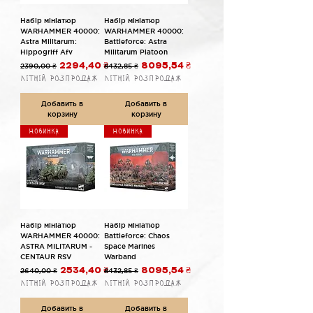
Набір мініатюр
Набір мініатюр
WARHAMMER 40000:
WARHAMMER 40000:
Astra Militarum:
Battleforce: Astra
Hippogriff Afv
Militarum Platoon
Обычная цена
Цена со скидкой
Обычная цена
Цена со скидкой
2390,00 ₴
2294,40 ₴
8432,85 ₴
8095,54 ₴
Літній розпродаж
Літній розпродаж
Добавить в
Добавить в
корзину
корзину
Новинка
Новинка
Набір мініатюр
Набір мініатюр
WARHAMMER 40000:
Battleforce: Chaos
ASTRA MILITARUM -
Space Marines
CENTAUR RSV
Warband
Обычная цена
Цена со скидкой
Обычная цена
Цена со скидкой
2640,00 ₴
2534,40 ₴
8432,85 ₴
8095,54 ₴
Літній розпродаж
Літній розпродаж
Добавить в
Добавить в