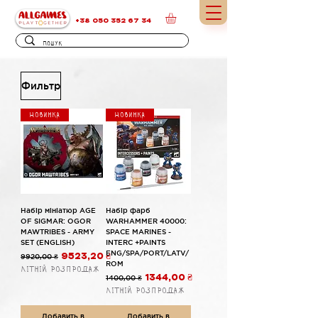
+38 050 352 67 34
Фильтр
Новинка
Новинка
Набір мініатюр AGE
Набір фарб
OF SIGMAR: OGOR
WARHAMMER 40000:
MAWTRIBES - ARMY
SPACE MARINES -
SET (ENGLISH)
INTERC +PAINTS
ENG/SPA/PORT/LATV/
Обычная цена
Цена со скидкой
9920,00 ₴
9523,20 ₴
ROM
Літній розпродаж
Обычная цена
Цена со скидкой
1400,00 ₴
1344,00 ₴
Літній розпродаж
Добавить в
Добавить в