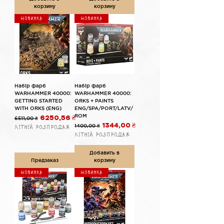
корзину
корзину
Новинка
Новинка
Набір фарб
Набір фарб
WARHAMMER 40000:
WARHAMMER 40000:
GETTING STARTED
ORKS + PAINTS
WITH ORKS (ENG)
ENG/SPA/PORT/LATV/
ROM
Обычная цена
Цена со скидкой
6511,00 ₴
6250,56 ₴
Обычная цена
Цена со скидкой
1400,00 ₴
1344,00 ₴
Літній розпродаж
Літній розпродаж
Добавить в
Предзаказ
корзину
Новинка
Новинка