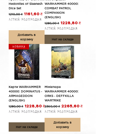
Hedonites of Slaanesh
WARHAMMER 40000:
Dice Set
COMBAT PATROL
COMPANION
Обычная цена
Цена со скидкой
1210,00 ₴
1161,60 ₴
(ENGLISH)
Літній розпродаж
Обычная цена
Цена со скидкой
1280,00 ₴
1228,80 ₴
Літній розпродаж
Добавить в
корзину
Нет на складе
Новинка
Карти WARHAMMER
Мініатюра
40000: DOMINATUS -
WARHAMMER 40000:
ARMAGEDDON
ORKS - DEFFKILLA
(ENGLISH)
WARTRIKE
Обычная цена
Цена со скидкой
Обычная цена
Цена со скидкой
1280,00 ₴
1228,80 ₴
2360,00 ₴
2265,60 ₴
Літній розпродаж
Літній розпродаж
Добавить в
Нет на складе
корзину