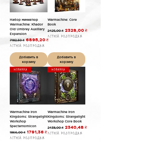
Набор миниатюр
Warmachine: Core
Warmachine: Khador
Book
Old Umbrey Auxiliary
Обычная цена
Цена со скидкой
2425,00 ₴
2328,00 ₴
Expansion
Літній розпродаж
Обычная цена
Цена со скидкой
7182,50 ₴
6895,20 ₴
Літній розпродаж
Добавить в
Добавить в
корзину
корзину
Новинка
Новинка
Warmachine Iron
Warmachine Iron
Kingdoms: Strangelight
Kingdoms: Strangelight
Workshop
Workshop Core Book
Specternomicon
Обычная цена
Цена со скидкой
2438,00 ₴
2340,48 ₴
Обычная цена
Цена со скидкой
1866,00 ₴
1791,36 ₴
Літній розпродаж
Літній розпродаж