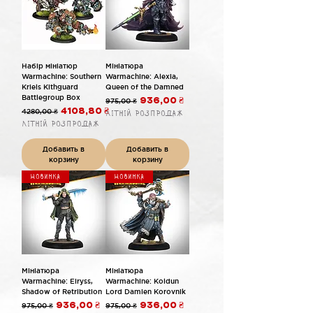
Набір мініатюр
Мініатюра
Warmachine: Southern
Warmachine: Alexia,
Kriels Kithguard
Queen of the Damned
Battlegroup Box
Обычная цена
Цена со скидкой
975,00 ₴
936,00 ₴
Обычная цена
Цена со скидкой
4280,00 ₴
4108,80 ₴
Літній розпродаж
Літній розпродаж
Добавить в
Добавить в
корзину
корзину
Новинка
Новинка
Мініатюра
Мініатюра
Warmachine: Eiryss,
Warmachine: Koldun
Shadow of Retribution
Lord Damien Korovnik
Обычная цена
Цена со скидкой
Обычная цена
Цена со скидкой
975,00 ₴
936,00 ₴
975,00 ₴
936,00 ₴