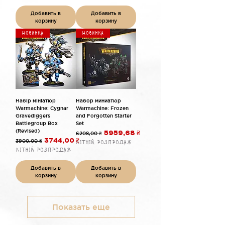
Добавить в
Добавить в
корзину
корзину
Новинка
Новинка
Набір мініатюр
Набор миниатюр
Warmachine: Cygnar
Warmachine: Frozen
Gravediggers
and Forgotten Starter
Battlegroup Box
Set
(Revised)
Обычная цена
Цена со скидкой
6208,00 ₴
5959,68 ₴
Обычная цена
Цена со скидкой
3900,00 ₴
3744,00 ₴
Літній розпродаж
Літній розпродаж
Добавить в
Добавить в
корзину
корзину
Показать еще