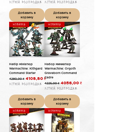
Літній розпродаж
Літній розпродаж
Добавить в
Добавить в
корзину
корзину
Новинка
Новинка
Набір мініатюр
Набор миниатюр
Warmachine: Kithgard
Warmachine: Orgoth
Command Starter
Graveborn Command
Cadre
Обычная цена
Цена со скидкой
4280,00 ₴
4108,80 ₴
Обычная цена
Цена со скидкой
4225,00 ₴
4056,00 ₴
Літній розпродаж
Літній розпродаж
Добавить в
Добавить в
корзину
корзину
Новинка
Новинка