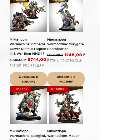
Мініатюри
Миниатюра
Warmachine: Emperor
Warmachine: Greygore
Carver Ultimus Esquire
Boomhowler
III & War Boar MMD47
Обычная цена
Цена со скидкой
1300,00 ₴
1248,00 ₴
Обычная цена
Цена со скидкой
3900,00 ₴
3744,00 ₴
Літній розпродаж
Літній розпродаж
Добавить в
Добавить в
корзину
корзину
Новинка
Новинка
Миниатюра
Миниатюра
Warmachine: Bellighul,
Warmachine: Madam