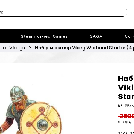
Steamforged Games
SAGA
Cor
 of Vikings
Набір мініатюр Viking Warband Starter (4 
>
Наб
Vik
Star
Артикул
 2600
Літній