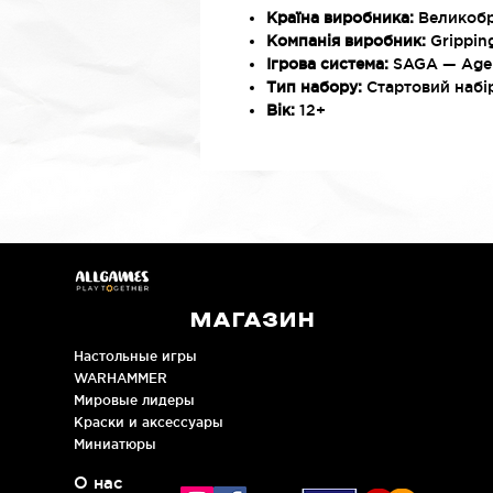
Країна виробника:
Великобр
Компанія виробник:
Grippin
Ігрова система:
SAGA — Age 
Тип набору:
Стартовий набі
Вік:
12+
МАГАЗИН
Настольные игры
WARHAMMER
Мировые лидеры
Краски и аксессуары
Миниатюры
О нас