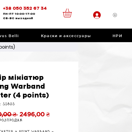
+38 050 352 67 34
ПН-ПТ
10:00-17:00
CБ-ВС
выходной
vus Belli
Краски и аксессуары
НРИ
points)
ір мініатюр
ing Warband
ter (4 points)
: SSB03
Обычная
Спеццена
,00 ₴ 
2496,00 ₴
 розпродаж
цена