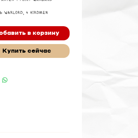
tarter 4 Point Warband -
ь Warlord, 4 Hirdmen
hvard), 4 Berserkers
guard), 8 Bondi (Воїни), 8
Воїни). Всього 25 фігур.
обавить в корзину
дповідна зброя та щити, а
пластикова основа Renedra
Купить сейчас
ної фігурки.
 фігурки можуть відрізнятися
бражених (за винятком
альника).
а для SAGA: Vikings можна
 в SAGA: Age of Vikings