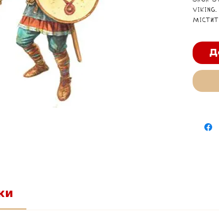
SAGA S
Viking.
Містит
(Heart
(Hearth
Bondi (
Д
Уся ві
також 
для кож
Надані
від зо
Воєнач
Правил
знайти
ки