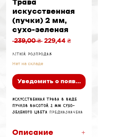
Трава
искусственная
(пучки) 2 мм,
сухо-зеленая
Обычная
Спеццена
 239,00 ₴ 
229,44 ₴
цена
Літній розпродаж
Нет на складе
Уведомить о появлении
Искусственная трава в виде
пучков высотой 2 мм сухо-
зеленого цвета
предназначена
для имитации низкой
подсохшей растительности на
террейне, диорамах и
Описание