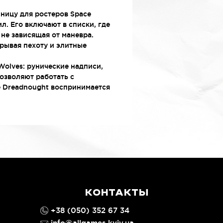
ницу для ростеров Space
. Его включают в списки, где
не зависящая от маневра.
рывая пехоту и элитные
olves: рунические надписи,
озволяют работать с
e Dreadnought воспринимается
КОНТАКТЫ
+38 (050) 352 67 34
info@allgames.kyiv.ua