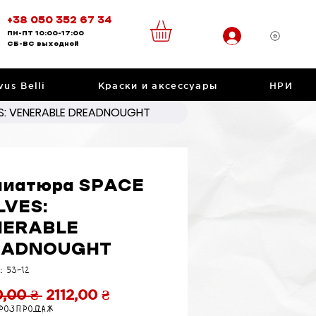
+38 050 352 67 34
ПН-ПТ
10:00-17:00
CБ-ВС
выходной
vus Belli
Краски и аксессуары
НРИ
: VENERABLE DREADNOUGHT
иатюра SPACE
VES:
NERABLE
EADNOUGHT
: 53-12
Обычная
Спеццена
,00 ₴ 
2112,00 ₴
 розпродаж
цена