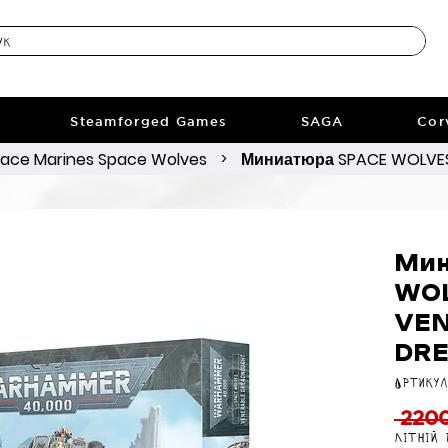
Steamforged Games
SAGA
Cor
ace Marines Space Wolves
Миниатюра SPACE WOLVES
>
Мин
WOL
VE
DR
Артикул
 2200
Літній