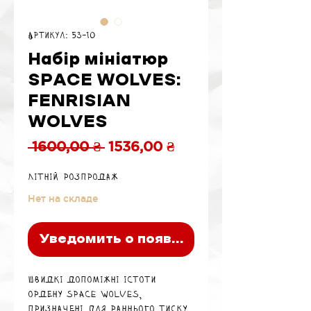
Артикул: 53-10
Набір мініатюр
SPACE WOLVES:
FENRISIAN
WOLVES
Обычная
Спеццена
 1600,00 ₴ 
1536,00 ₴
цена
Літній розпродаж
Нет на складе
Уведомить о появлении
Швидкі допоміжні істоти
ордену Space Wolves,
призначені для раннього тиску,