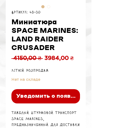
Артикул: 48-30
Миниатюра
SPACE MARINES:
LAND RAIDER
CRUSADER
Обычная
Спеццена
 4150,00 ₴ 
3984,00 ₴
цена
Літній розпродаж
Нет на складе
Уведомить о появлении
Тяжелый штурмовой транспорт
Space Marines,
предназначенный для доставки