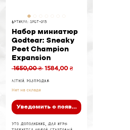
Артикул: SFGT-015
Набор миниатюр
Godtear: Sneaky
Peet Champion
Expansion
Обычная
Спеццена
 1650,00 ₴ 
1584,00 ₴
цена
Літній розпродаж
Нет на складе
Уведомить о появлении
Это дополнение, для игры