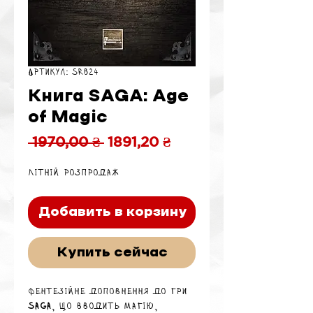
Артикул: SRB24
Книга SAGA: Age
of Magic
Обычная
Спеццена
 1970,00 ₴ 
1891,20 ₴
цена
Літній розпродаж
Добавить в корзину
Купить сейчас
Фентезійне доповнення до гри
SAGA
, що вводить магію,