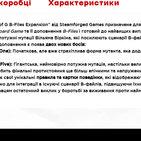
коробці
Характеристики
s of G B-Files Expansion" від Steamforged Games призначене д
Board Game
та її доповнення
B-Files
і готовий до найвищих ви
потужні мутації Вільяма Біркіна, які посилюють сценарії B-фай
доповнення є поява
двох нових босів:
 One):
Початкова, але вже страхітлива форма мутанта, яка дод
Five):
Гігантська, неймовірно потужна мутація, настільки вел
обить фінальні протистояння ще більш епічними та напружен
є свої унікальні
правила та картки поведінки
, які відображают
 для інтеграції в існуючі сценарії B-файлів, підвищуючи їхн
равцям остаточний виклик у боротьбі за виживання проти най