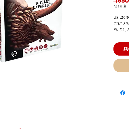
 1650
Літній
Це доп
The Bo
Files
, 
та пра
G-вірус
Стадія
Д
для сце