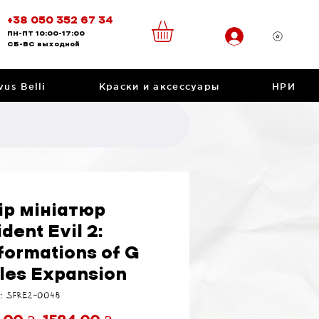
+38 050 352 67 34
ПН-ПТ
10:00-17:00
CБ-ВС
выходной
vus Belli
Краски и аксессуары
НРИ
ір мініатюр
dent Evil 2:
formations of G
iles Expansion
: SFRE2-004B