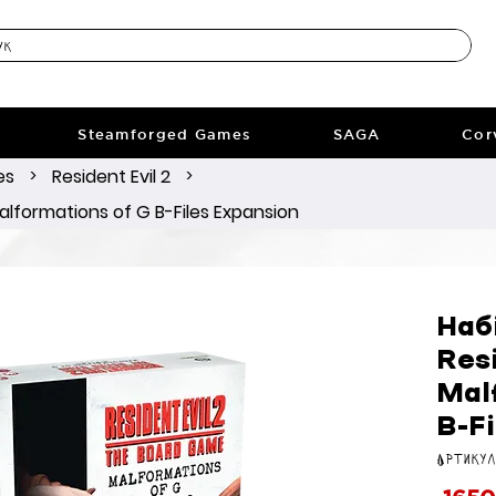
Steamforged Games
SAGA
Cor
es
Resident Evil 2
>
>
Malformations of G B-Files Expansion
Наб
Resi
Mal
B-F
Артикул