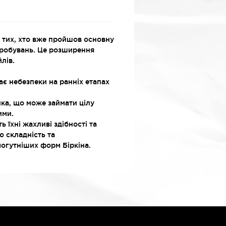
ля тих, хто вже пройшов основну
пробувань. Це розширення
лів.
ає небезпеки на ранніх етапах
ика, що може займати цілу
ими.
ь їхні жахливі здібності та
ю складність та
могутніших форм Біркіна.