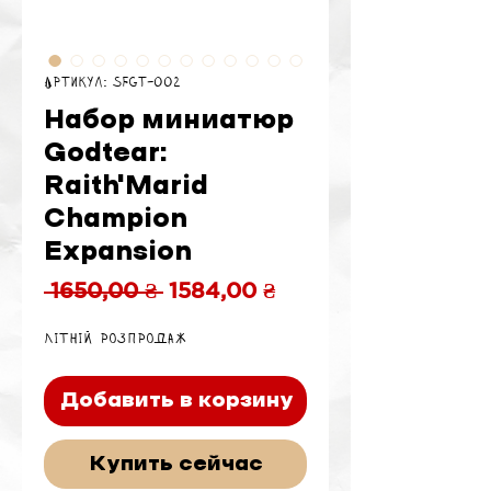
Артикул: SFGT-002
Набор миниатюр
Godtear:
Raith'Marid
Champion
Expansion
Обычная
Спеццена
 1650,00 ₴ 
1584,00 ₴
цена
Літній розпродаж
Добавить в корзину
Купить сейчас