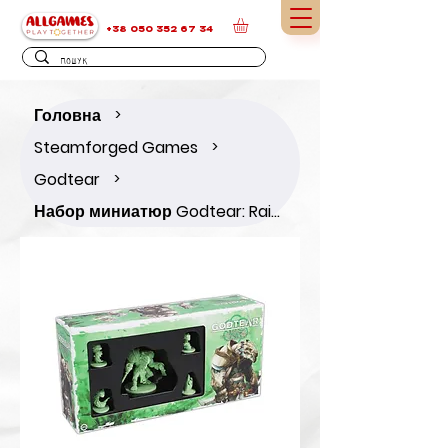
+38 050 352 67 34
Головна
>
Steamforged Games
>
Godtear
>
Набор миниатюр Godtear: Raith'Marid Champion Expansion