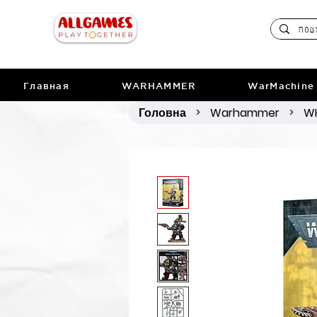
Главная
WARHAMMER
WarMachine
Головна
Warhammer
WH
>
>