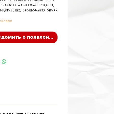
юра головного ватажка армії
 всесвіті Warhammer 40,000,
 величезних броньованих обчах
є роль лідера й символу сили
 складе
х орків.
домить о появлении
еного масивною, важкою