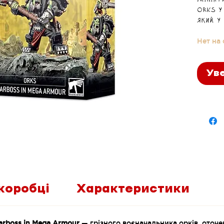
Мініат
Orks у
який у
викону
Нет на
для всі
Уве
коробці
Характеристики
rboss in Mega Armour
— грізного воєначальника орків, оточ