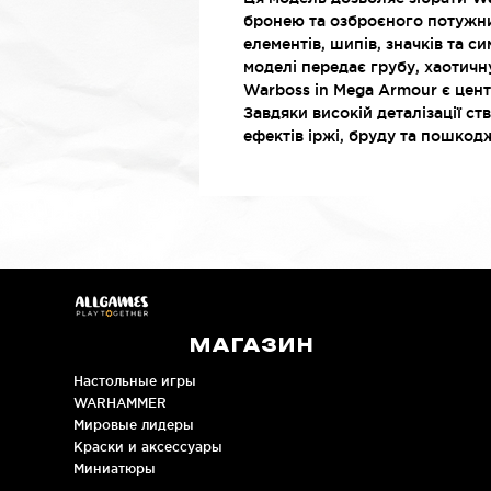
бронею та озброєного потужни
елементів, шипів, значків та 
моделі передає грубу, хаотичну
Warboss in Mega Armour є цент
Завдяки високій деталізації с
ефектів іржі, бруду та пошко
МАГАЗИН
Настольные игры
WARHAMMER
Мировые лидеры
Краски и аксессуары
Миниатюры