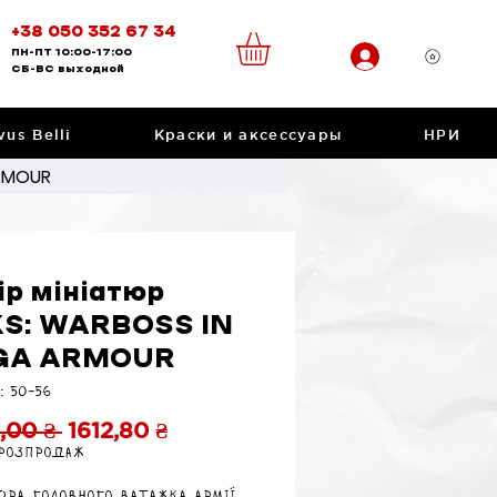
+38 050 352 67 34
ПН-ПТ
10:00-17:00
CБ-ВС
выходной
vus Belli
Краски и аксессуары
НРИ
ARMOUR
ір мініатюр
S: WARBOSS IN
GA ARMOUR
: 50-56
Обычная
Спеццена
,00 ₴ 
1612,80 ₴
 розпродаж
цена