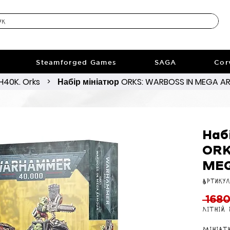
Steamforged Games
SAGA
Cor
40K. Orks
Набір мініатюр ORKS: WARBOSS IN MEGA 
>
Наб
ORK
ME
Артикул
 1680
Літній