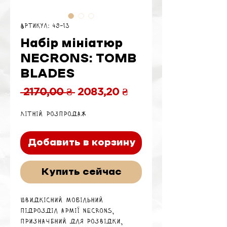
Артикул: 49-13
Набір мініатюр
NECRONS: TOMB
BLADES
Обычная
Спеццена
 2170,00 ₴ 
2083,20 ₴
цена
Літній розпродаж
Добавить в корзину
Купить сейчас
Швидкісний мобільний
підрозділ армії Necrons,
призначений для розвідки,