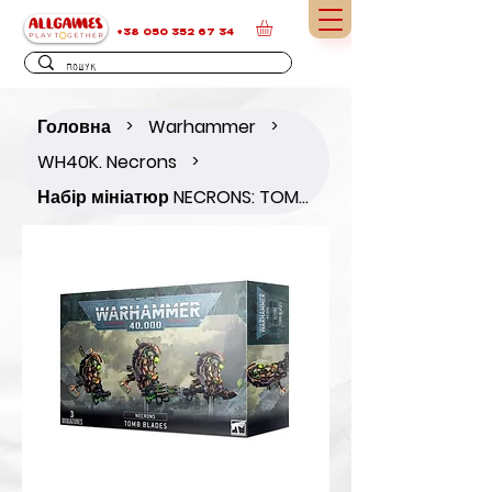
+38 050 352 67 34
Головна
Warhammer
>
>
WH40K. Necrons
>
Набір мініатюр NECRONS: TOMB BLADES