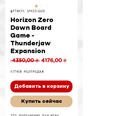
Артикул: SFHZD-009
Horizon Zero
Dawn Board
Game -
Thunderjaw
Expansion
Обычная
Спеццена
 4350,00 ₴ 
4176,00 ₴
цена
Літній розпродаж
Добавить в корзину
Купить сейчас