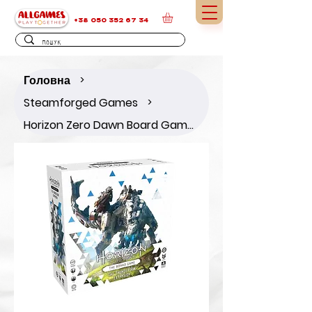
+38 050 352 67 34
Головна
>
Steamforged Games
>
Horizon Zero Dawn Board Game - Thunderjaw Expansion