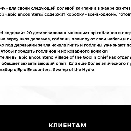
14+ об
содерж
чу» для своей следующей ролевой кампании в жанре фэнтез
окраши
р «Epic Encounters» содержит коробку «все-в-одном», готов
опреде
Элемен
hief содержит 20 детализированных миниатюр гоблинов и погр
языке.
на верхушках деревьев, гоблины планируют свои набеги и пи
око под деревьями земля начала гнить и гоблины уже знают п
, чтобы победить гоблинов и их коварного вожака?
е ли вы Epic Encounters: Village of the Goblin Chief как отде
а обещает захватывающий опыт. Для еще более эпического п
абор с Epic Encounters: Swamp of the Hydra!
КЛИЕНТАМ