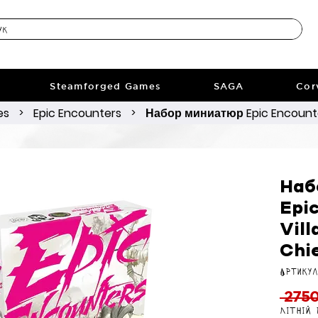
Steamforged Games
SAGA
Cor
es
Epic Encounters
Набор миниатюр Epic Encounters
>
>
Наб
Epi
Vill
Chi
Артикул
 2750
Літній