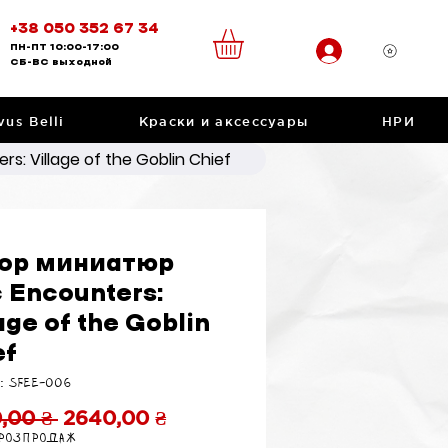
+38 050 352 67 34
ПН-ПТ
10:00-17:00
CБ-ВС
выходной
vus Belli
Краски и аксессуары
НРИ
: Village of the Goblin Chief
ор миниатюр
c Encounters:
age of the Goblin
ef
: SFEE-006
Обычная
Спеццена
,00 ₴ 
2640,00 ₴
 розпродаж
цена