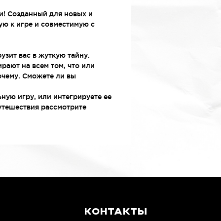
ъясняется тем, что игра
ит набор миниатюр,
и! Созданный для новых и
вание которых требует
ую к игре и совместимую с
ленных навыков.
ты набора на английском
узит вас в жуткую тайну.
рают на всем том, что или
очему. Сможете ли вы
льную игру, или интегрируете ее
утешествия рассмотрите
КОНТАКТЫ