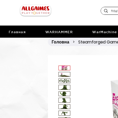
Главная
WARHAMMER
WarMachine
Головна
Steamforged Gam
>