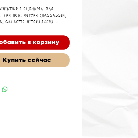
мініатюр і сценарій для
y: три нові фігури (Hassassin,
a, Galactic Hitchhiker) —
но для розширення армії або
ї.
обавить в корзину
Купить сейчас