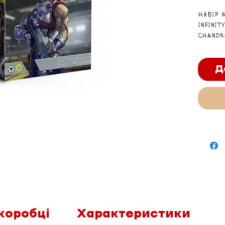
Набір 
Infinit
Chandr
ідеаль
колекці
Д
коробці
Характеристики