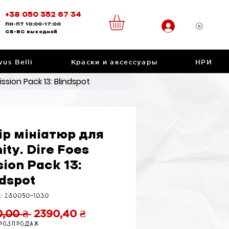
+38 050 352 67 34
ПН-ПТ
10:00-17:00
CБ-ВС
выходной
vus Belli
Краски и аксессуары
НРИ
ssion Pack 13: Blindspot
ір мініатюр для
nity. Dire Foes
ion Pack 13:
ndspot
: 280050-1030
Обычная
Спеццена
,00 ₴ 
2390,40 ₴
 розпродаж
цена