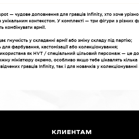
ndspot — чудове доповнення для гравців Infinity, хто хоче уріз
з унікальним контекстом. У комплекті — три фігури з різних 
ть комбінувати армії.
ає гнучкість у складанні армії або зміну складу під партію;
 для фарбування, кастомізації або колекціонування;
икористана як HVT / спеціальний цільовий персонаж — це дода
ожну мініатюру окремо, особливо якщо тебе цікавлять кілька
відчених гравців Infinity, так і для новачків у колекціонуванн
КЛИЕНТАМ