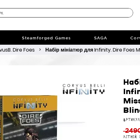
Steamforged Games
SAGA
Cor
vusB. Dire Foes
Набір мініатюр для Infinity. Dire Foes Mi
>
Наб
Infi
Miss
Bli
Артикул
 2490
Літній