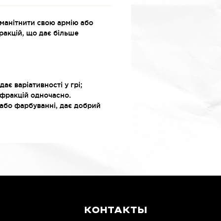
номанітнити свою армію або
фракцій, що дає більше
є варіативності у грі;
 фракцій одночасно.
і або фарбуванні, дає добрий
КОНТАКТЫ