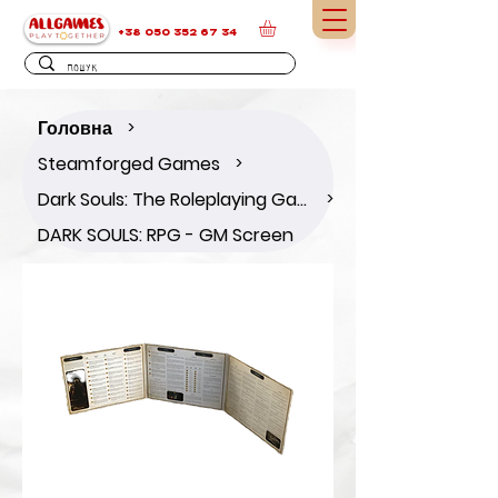
+38 050 352 67 34
Головна
>
Steamforged Games
>
Dark Souls: The Roleplaying Game
>
DARK SOULS: RPG - GM Screen