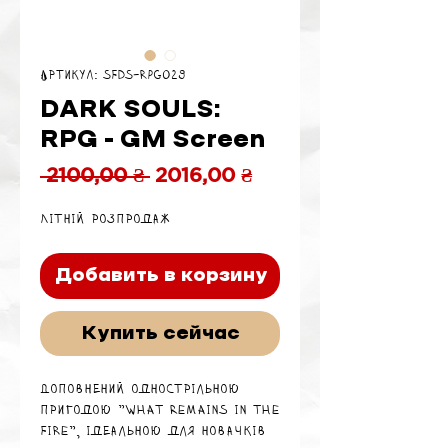
Артикул: SFDS-RPG029
DARK SOULS:
RPG - GM Screen
Обычная
Спеццена
 2100,00 ₴ 
2016,00 ₴
цена
Літній розпродаж
Добавить в корзину
Купить сейчас
Доповнений однострільною
пригодою "What Remains in the
Fire", ідеальною для новачків