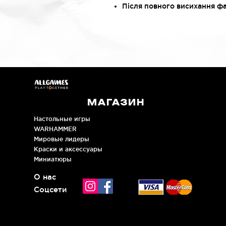
Після повного висихання ф
МАГАЗИН
Настольные игры
WARHAMMER
Мировые лидеры
Краски и аксессуары
Миниатюры
О нас
Соцсети