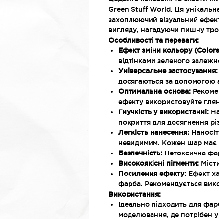
Green Stuff World. Ця унікальн
захоплюючий візуальний ефект
вигляду, нагадуючи пишну тро
Особливості та переваги:
Ефект зміни кольору (Colorsh
відтінками зеленого залежн
Універсальне застосування:
досягаються за допомогою 
Оптимальна основа:
Рекоме
ефекту використовуйте глян
Гнучкість у використанні:
На
покриття для досягнення рі
Легкість нанесення:
Наносіт
невидимим. Кожен шар має 
Безпечність:
Нетоксична фарб
Високоякісні пігменти:
Місти
Посилення ефекту:
Ефект ха
фарба. Рекомендується вико
Використання:
Ідеально підходить для фарб
моделювання, де потрібен у