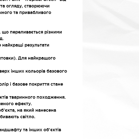
кута огляду, створюючи
ічного та привабливого
, що переливається різними
д.
е найкращі результати
нтовки). Для найкращого
верх інших кольорів базового
ір і базове покриття стане
уктів тваринного походження.
ченого ефекту.
б'єкта, на який нанесена
бивають світло.
андшафту та інших об'єктів