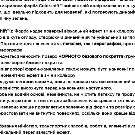
а акрилова фарба Colorshift™ змінює свій колір залежно від 
, що ідеально підходить для моделей, які потребують динам
пічну зелень.
ift™):
Фарба надає поверхні візуальний ефект зміни кольору
о від кута огляду, створюючи динамічний та унікальний вигля
Підходить для нанесення як
пензлем
, так і
аерографом
, прот
аерографа.
ндується наносити поверх
ЧОРНОГО базового покриття
(ґру
цеве чорне базове покриття.
півпрозорі фарби-хамелеони також можуть бути нанесені по
зноманітних ефектів зміни кольору.
ь дуже легкими шарами, доки не проявиться максимальний кол
повністю висохнути перед нанесенням наступного.
а на водній основі, незаймиста, не містить латексу та прод
ть ультратонкі пігменти для забезпечення яскравого та наси
мелеона краще проявляється залежно від форми та розміру о
ристовувати на вигнутих поверхнях, оскільки вони краще від
ування мініатюр, транспортних засобів, роботів, елементів л
нікальний переливчастий ефект.