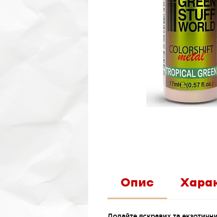
Опис
Хара
Додайте яскравих та екзотични