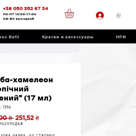
+38 050 352 67 34
ПН-ПТ
10:00-17:00
CБ-ВС
выходной
vus Belli
Краски и аксессуары
НРИ
ба-хамелеон
опічний
ений" (17 мл)
: 1556
Обычная
Спеццена
00 ₴ 
251,52 ₴
 розпродаж
цена