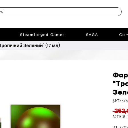
Steamforged Games
SAGA
Cor
ропічний Зелений" (17 мл)
Фар
"Тр
Зел
Артикул
 262,
Літній