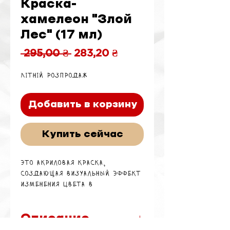
Краска-
хамелеон "Злой
Лес" (17 мл)
Обычная
Спеццена
 295,00 ₴ 
283,20 ₴
цена
Літній розпродаж
Добавить в корзину
Купить сейчас
Это акриловая краска,
создающая визуальный эффект
изменения цвета в
зависимости от угла обзора.
Подходит для кисти и
аэрографа, нетоксична и водной
Описание
основе.