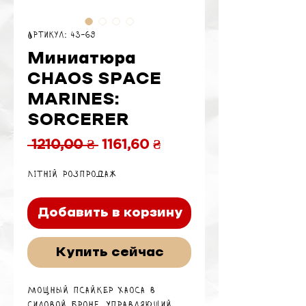
Артикул: 43-69
Миниатюра
CHAOS SPACE
MARINES:
SORCERER
Обычная
Спеццена
 1210,00 ₴ 
1161,60 ₴
цена
Літній розпродаж
Добавить в корзину
Купить сейчас
Мощный псайкер Хаоса в
силовой броне, управляющий