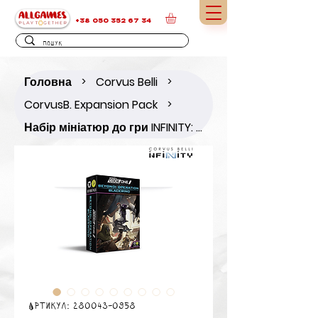
+38 050 352 67 34
Головна
Corvus Belli
>
>
CorvusB. Expansion Pack
>
Набір мініатюр до гри INFINITY: Beyond Operation Blackwind
Артикул: 280043-0958