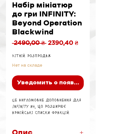
Набір мініатюр
до гри INFINITY:
Beyond Operation
Blackwind
Обычная
Спеццена
 2490,00 ₴ 
2390,40 ₴
цена
Літній розпродаж
Нет на складе
Уведомить о появлении
Це англомовне доповнення для
Infinity N4
, що розширює
армійські списки фракцій
Номади та АЛЕФ зі стартового
набору
Operation Blackwind
,
додаючи 6 нових металевих
Опис