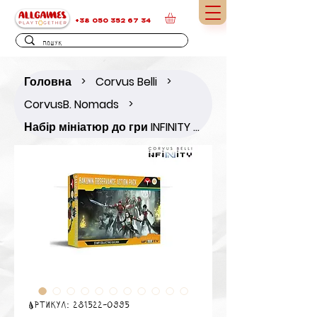
+38 050 352 67 34
Головна
Corvus Belli
>
>
CorvusB. Nomads
>
Набір мініатюр до гри INFINITY Bakunin Observance Action Pack
Артикул: 281522-0995