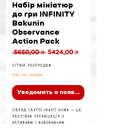
Набір мініатюр
до гри INFINITY
Bakunin
Observance
Action Pack
Обычная
Спеццена
 5650,00 ₴ 
5424,00 ₴
цена
Літній розпродаж
Нет на складе
Уведомить о появлении
Обряд Святої Марії Ножа — це
релігійна організація з
активним і войовничим
настроєм проти ALEPH і