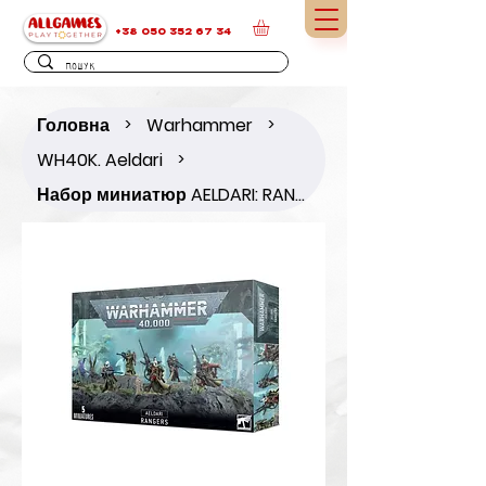
+38 050 352 67 34
Головна
Warhammer
>
>
WH40K. Aeldari
>
Набор миниатюр AELDARI: RANGERS