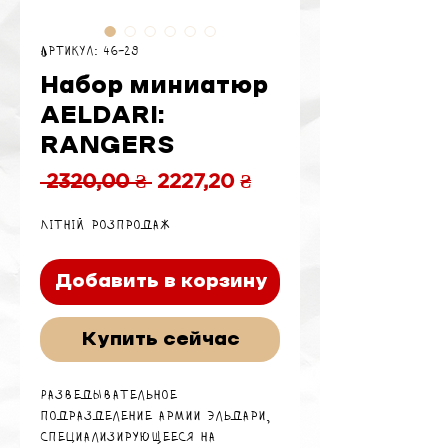
Артикул: 46-29
Набор миниатюр
AELDARI:
RANGERS
Обычная
Спеццена
 2320,00 ₴ 
2227,20 ₴
цена
Літній розпродаж
Добавить в корзину
Купить сейчас
Разведывательное
подразделение армии Эльдари,
специализирующееся на