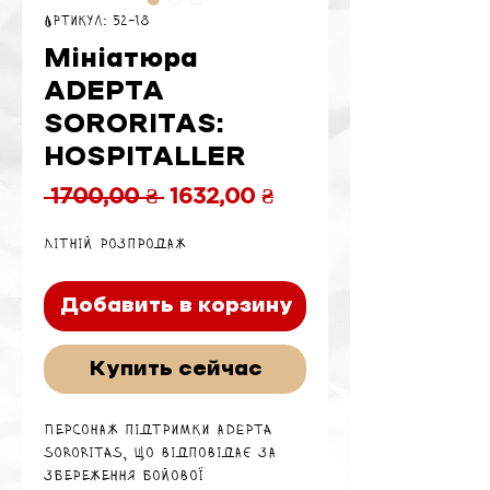
Артикул: 52-18
Мініатюра
ADEPTA
SORORITAS:
HOSPITALLER
Обычная
Спеццена
 1700,00 ₴ 
1632,00 ₴
цена
Літній розпродаж
Добавить в корзину
Купить сейчас
Персонаж підтримки Adepta
Sororitas, що відповідає за
збереження бойової