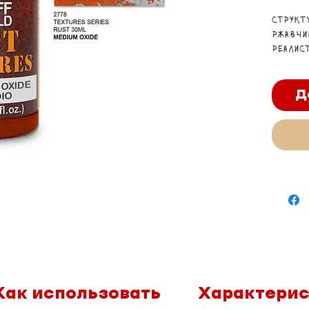
Структ
ржавчи
реалис
корроз
оксиди
миниат
Д
декора
Как использовать
Характери