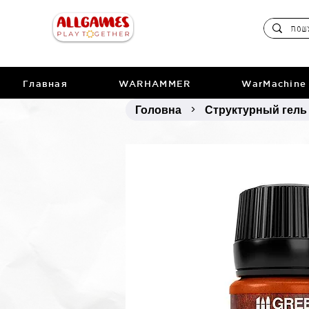
Главная
WARHAMMER
WarMachine
Головна
Структурный гель 
>