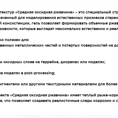
текстур «Средняя оксидная ржавчина» – это специальный ст
аченный для моделирования естественных признаков старен
й консистенции, гель позволяет формировать объемные ржа
еровности, которые выглядят максимально естественно и ре
но полезен для:
анных металлических частей и потертых поверхностей на до
и оксидных слоев на террейне, диорамах или моделях;
а моделях в post-processing;
игментами или другими текстурными материалами для более
фекта «Средняя оксидная ржавчина» имеет теплый рыже-кор
, что позволяет создавать реалистичные следы коррозии и с