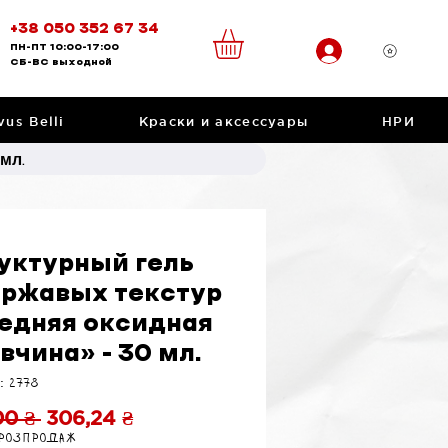
+38 050 352 67 34
ПН-ПТ
10:00-17:00
CБ-ВС
выходной
vus Belli
Краски и аксессуары
НРИ
мл.
уктурный гель
 ржавых текстур
едняя оксидная
вчина» - 30 мл.
: 2778
Обычная
Спеццена
00 ₴ 
306,24 ₴
 розпродаж
цена