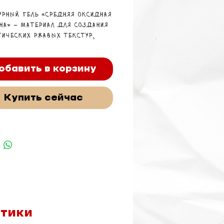
урный гель «Средняя оксидная
на» – материал для создания
тических ржавых текстур,
ионных пятен и
рованных поверхностей на
юрах, диорамах, террейных и
обавить в корзину
тивных проектах.
Купить сейчас
стики