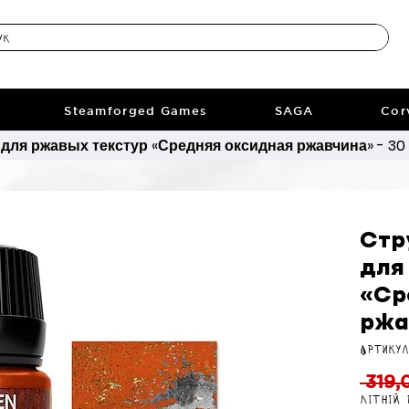
Steamforged Games
SAGA
Cor
для ржавых текстур «Средняя оксидная ржавчина» - 30 
Стр
для
«Ср
ржа
Артикул
 319,
Літній