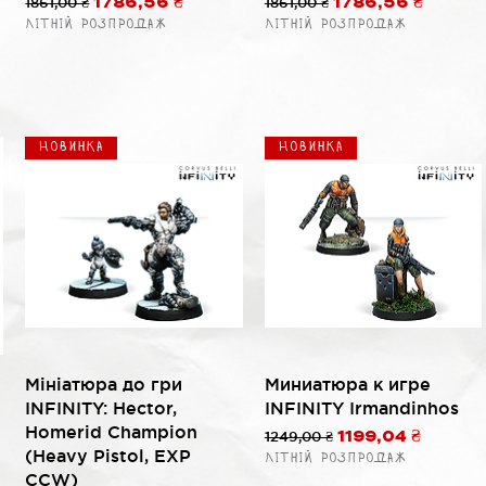
ой
Обычная цена
1861,00 ₴
Цена со скидкой
Обычная цена
1861,00 ₴
Цена со скидко
1786,56 ₴
1786,56 ₴
Літній розпродаж
Літній розпродаж
Новинка
Новинка
Быстрый просмотр
Быстрый просмотр
Мініатюра до гри
Миниатюра к игре
INFINITY: Hector,
INFINITY Irmandinhos
Homerid Champion
Обычная цена
1249,00 ₴
Цена со скидко
1199,04 ₴
(Heavy Pistol, EXP
Літній розпродаж
CCW)
ой