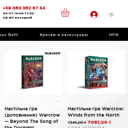
+38 050 352 67 34
ПН-ПТ
10:00-17:00
CБ-ВС
выходной
vus Belli
Краски и аксессуары
НРИ
Быстрый просмотр
Быстрый просмотр
Настільна гра
Настільна гра Warcrow:
(доповнення) Warcrow
Winds from the North
— Beyond The Song of
Обычная цена
7345,00 ₴
Цена со скидко
7051,20 ₴
the Dormant