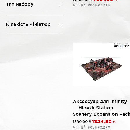
Тип набору
Літній розпродаж
Загін піхоти
Теренки
Кількість мініатюр
Настольная игра
Стартовий набір
1
Книга правил
2
Аксесуар
3
Доповнення
4
Персонаж
5
6
9
10
11
14
Быстрый просмотр
Аксессуар для Infinity
— Hloekk Station
Scenery Expansion Pac
Обычная цена
1380,00 ₴
Цена со скидк
1324,80 ₴
Літній розпродаж