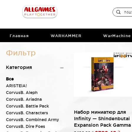
Главная
WARHAMMER
WarMachine
Фильтр
Категория
Все
ARISTEIA!
CorvusB. Aleph
CorvusB. Ariadna
CorvusB. Battle Pack
Быстрый просмотр
Набор миниатюр для
CorvusB. Characters
Infinity — Shindenbutai
CorvusB. Combined Army
Expansion Pack Gamma
CorvusB. Dire Foes