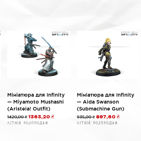
Быстрый просмотр
Быстрый просмотр
Мініатюра для Infinity
Мініатюра для Infinity
— Miyamoto Mushashi
— Aida Swanson
(Aristeia! Outfit)
(Submachine Gun)
ой
Обычная цена
1420,00 ₴
Цена со скидкой
Обычная цена
935,00 ₴
Цена со скидко
1363,20 ₴
897,60 ₴
Літній розпродаж
Літній розпродаж