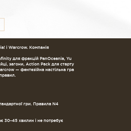
eia! і Warcrow. Компанія
finity для фракцій PanOceania, Yu
йці, загони, Action Pack для старту
 Warcrow — фентезійна настільна гра
 правил.
стандартної гри. Правила N4
ає 30–45 хвилин і не потребує