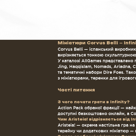
Мініатюри Corvus Belli — Infin
Corvus Belli — іспанський виробник,
вирізняється тонкою скульптурною
У каталозі AllGames представлено п
Jing, Haqqislam, Nomads, Ariadna, 
та тематичні набори Dire Foes. Тако
з мініатюрами, теренки для ігровог
Часті питання
З чого почати грати в Infinity?
Action Pack обраної фракції — найк
доступні безкоштовно онлайн, а C
Чим Aristeia! відрізняється від In
Aristeia! — окрема настільна гра н
терейну чи додаткових мініатюр — в