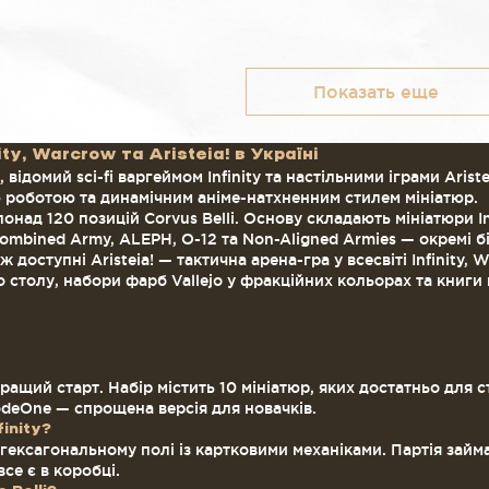
Показать еще
ity, Warcrow та Aristeia! в Україні
 відомий sci-fi варгеймом Infinity та настільними іграми Arist
 роботою та динамічним аніме-натхненним стилем мініатюр.
онад 120 позицій Corvus Belli. Основу складають мініатюри In
Combined Army, ALEPH, O-12 та Non-Aligned Armies — окремі бі
ж доступні Aristeia! — тактична арена-гра у всесвіті Infinity,
о столу, набори фарб Vallejo у фракційних кольорах та книги
ращий старт. Набір містить 10 мініатюр, яких достатньо для 
odeOne — спрощена версія для новачків.
finity?
а гексагональному полі із картковими механіками. Партія займ
се є в коробці.