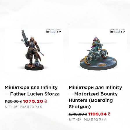
Быстрый просмотр
Быстрый просмотр
Мініатюра для Infinity
Мініатюри для Infinity
— Father Lucien Sforza
— Motorized Bounty
Hunters (Boarding
Обычная цена
1120,00 ₴
Цена со скидкой
1075,20 ₴
Shotgun)
Літній розпродаж
й
Обычная цена
1249,00 ₴
Цена со скидко
1199,04 ₴
Літній розпродаж