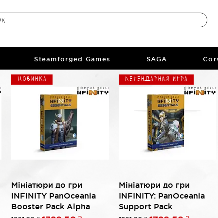
Steamforged Games
SAGA
Cor
Новинка
Легендарная игра
Быстрый просмотр
Быстрый просмотр
Мініатюри до гри
Мініатюри до гри
INFINITY PanOceania
INFINITY: PanOceania
Booster Pack Alpha
Support Pack