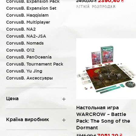
Обычная цена
2490,00 ₴
Цена со скидк
CorvusB. Expansion Pack
2390,40 ₴
Літній розпродаж
CorvusB. Expansion Set
CorvusB. Haqqislam
CorvusB. Multiplayer
CorvusB. NA2
CorvusB. NA2-JSA
CorvusB. Nomads
CorvusB. O12
CorvusB. PanOceania
CorvusB. Tournament Pack
CorvusB. Yu Jing
CorvusB. Аксессуары
Цена
Быстрый просмотр
Настольная игра
WARCROW – Battle
340 ₴
7 345 ₴
Країна виробник
Pack: The Song of the
Dormant
Іспанія
Обычная цена
7345,00 ₴
Цена со скидк
7051,20 ₴