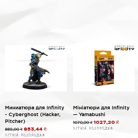
Быстрый просмотр
Быстрый просмотр
Миниатюра для Infinity
Мініатюри для Infinity
- Cyberghost (Hacker,
— Yamabushi
Pitcher)
й
Обычная цена
1070,00 ₴
Цена со скидко
1027,20 ₴
Літній розпродаж
Обычная цена
889,00 ₴
Цена со скидкой
853,44 ₴
Літній розпродаж