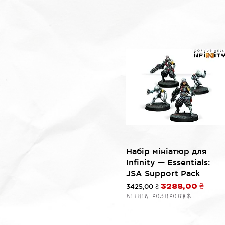
Быстрый просмотр
Набір мініатюр для
Infinity — Essentials:
JSA Support Pack
Обычная цена
3425,00 ₴
Цена со скидк
3288,00 ₴
Літній розпродаж