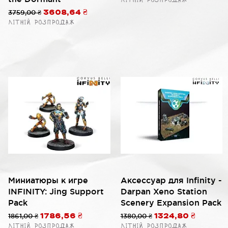
Літній розпродаж
й
Обычная цена
3759,00 ₴
Цена со скидкой
3608,64 ₴
Літній розпродаж
Быстрый просмотр
Быстрый просмотр
Миниатюры к игре
Аксессуар для Infinity -
INFINITY: Jing Support
Darpan Xeno Station
Pack
Scenery Expansion Pack
й
Обычная цена
1861,00 ₴
Цена со скидкой
Обычная цена
1380,00 ₴
Цена со скидкой
1786,56 ₴
1324,80 ₴
Літній розпродаж
Літній розпродаж