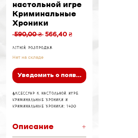
настольной игре
Криминальные
Хроники
Обычная
Спеццена
 590,00 ₴ 
566,40 ₴
цена
Літній розпродаж
Нет на складе
Уведомить о появлении
Аксессуар к настольной игре
Криминальные Хроники и
Криминальные Хроники: 1400
Описание