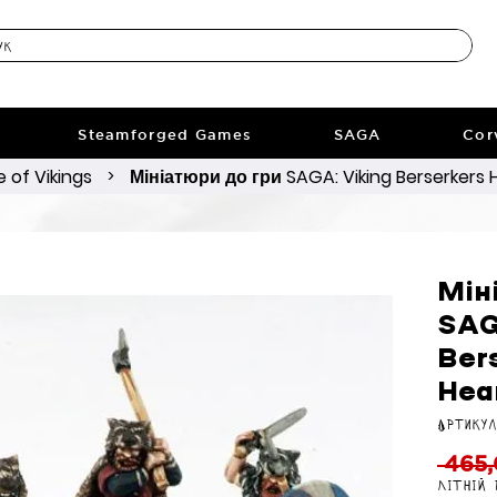
Steamforged Games
SAGA
Cor
 of Vikings
Мініатюри до гри SAGA: Viking Berserkers 
>
Мін
SAG
Ber
Hear
Артикул
 465,
Літній