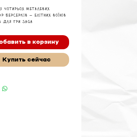
із чотирьох металевих
р берсерків — елітних воїнів
в для гри SAGA
обавить в корзину
Купить сейчас