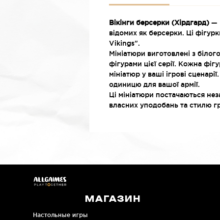
Вікінги берсерки (Хірдгард)
— ц
відомих як берсерки. Ці фігурк
Vikings".
Мініатюри виготовлені з білого
фігурами цієї серії. Кожна фі
мініатюр у ваші ігрові сценарі
одиницю для вашої армії.
Ці мініатюри постачаються нез
власних уподобань та стилю г
МАГАЗИН
Настольные игры