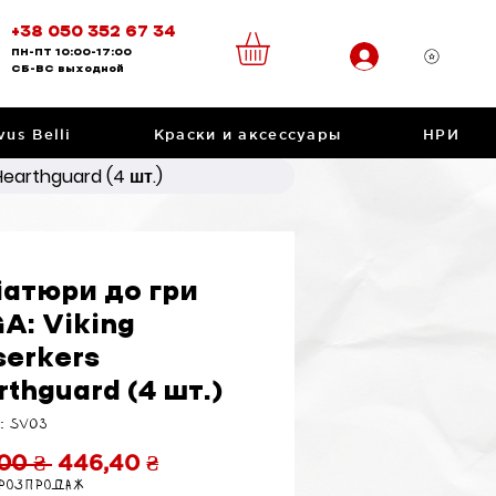
+38 050 352 67 34
ПН-ПТ
10:00-17:00
CБ-ВС
выходной
vus Belli
Краски и аксессуары
НРИ
Hearthguard (4 шт.)
іатюри до гри
A: Viking
serkers
thguard (4 шт.)
: SV03
Обычная
Спеццена
00 ₴ 
446,40 ₴
 розпродаж
цена