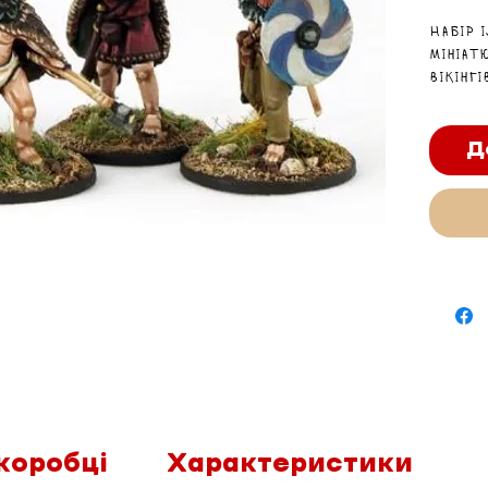
Набір 
мініатю
вікінгі
Д
коробці
Характеристики