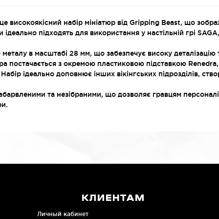
е високоякісний набір мініатюр від Gripping Beast, що зображу
и ідеально підходять для використання у настільній грі SAGA
 металу в масштабі 28 мм, що забезпечує високу деталізацію 
гура постачається з окремою пластиковою підставкою Renedra
ї. Набір ідеально доповнює інших вікінгських підрозділів, с
абарвленими та незібраними, що дозволяє гравцям персоналіз
ри.
КЛИЕНТАМ
Личный кабинет