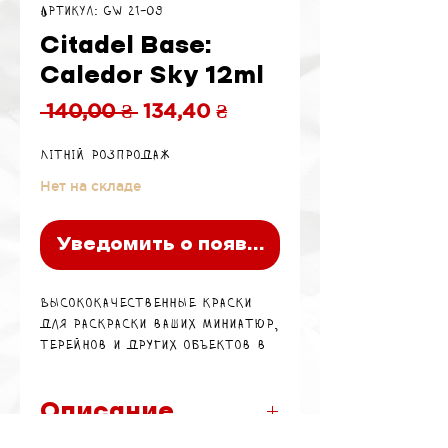
Артикул: GW 21-09
Citadel Base:
Caledor Sky 12ml
Обычная
Спеццена
 140,00 ₴ 
134,40 ₴
цена
Літній розпродаж
Нет на складе
Уведомить о появлении
Высококачественные краски
для раскраски ваших миниатюр,
терейнов и других объектов в
мире моделирования
От 12+ лет, Беречь от детей
Описание