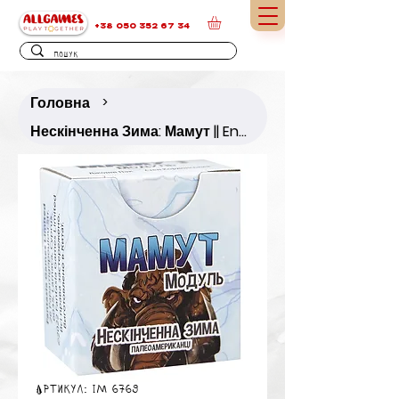
+38 050 352 67 34
Головна
>
Нескінченна Зима: Мамут || Endless Winter: Mammoth Module
Артикул: IM 6769