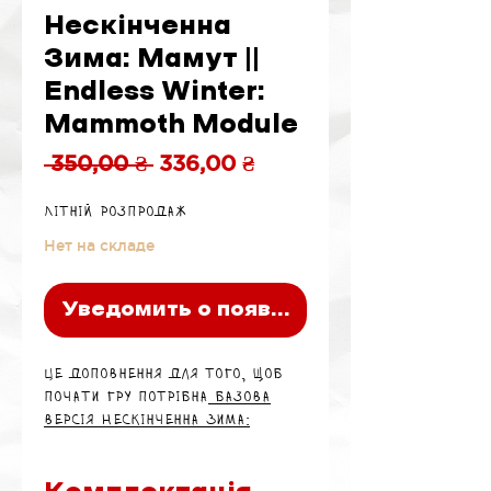
Нескінченна
Зима: Мамут ||
Endless Winter:
Mammoth Module
Обычная
Спеццена
 350,00 ₴ 
336,00 ₴
цена
Літній розпродаж
Нет на складе
Уведомить о появлении
Це доповнення для того, щоб
почати гру потрібна
базова
версія Нескінченна Зима:
Палеоамериканц
і
Для гри потрібно від 1 до 4
гравців