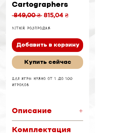
Cartographers
Обычная
Спеццена
 849,00 ₴ 
815,04 ₴
цена
Літній розпродаж
Добавить в корзину
Купить сейчас
Для игры нужно от 1 до 100
игроков
Время, которое может
понадобиться на игру: от 30 до
45 минут
Описание
Игра рассчитана на возраст 10+
"Картографы" – это
Комплектация
увлекательная настольная игра,