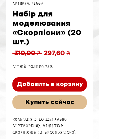
Артикул: 12667
Набір для
моделювання
«Скорпіони» (20
шт.)
Обычная
Спеццена
 310,00 ₴ 
297,60 ₴
цена
Літній розпродаж
Добавить в корзину
Купить сейчас
Колекція з 20 детально
відтворених мініатюр
скорпіонів із високоякісної