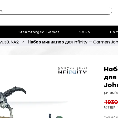
Steamforged Games
SAGA
Cor
vusB. NA2
Набор миниатюр для Infinity — Carmen Joh
>
Наб
для 
Joh
Артикул
 1930
Літній