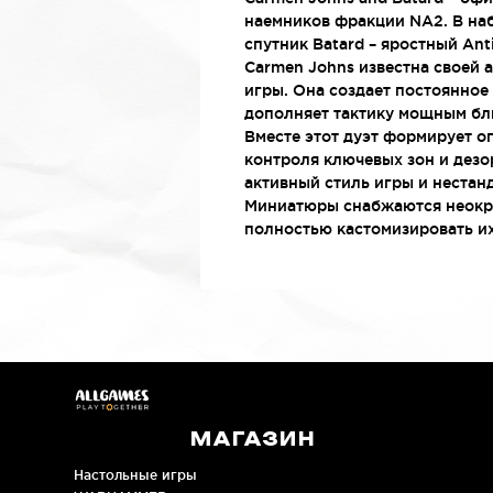
наемников фракции NA2. В наб
спутник Batard – яростный An
Carmen Johns известна своей 
игры. Она создает постоянное 
дополняет тактику мощным бл
Вместе этот дуэт формирует о
контроля ключевых зон и дез
активный стиль игры и нестан
Миниатюры снабжаются неокра
полностью кастомизировать их
МАГАЗИН
Настольные игры