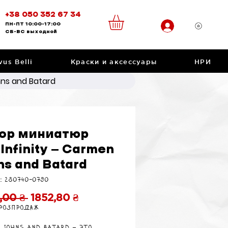
+38 050 352 67 34
ПН-ПТ
10:00-17:00
CБ-ВС
выходной
vus Belli
Краски и аксессуары
НРИ
ns and Batard
ор миниатюр
Infinity — Carmen
ns and Batard
: 280740-0790
Обычная
Спеццена
,00 ₴ 
1852,80 ₴
 розпродаж
цена