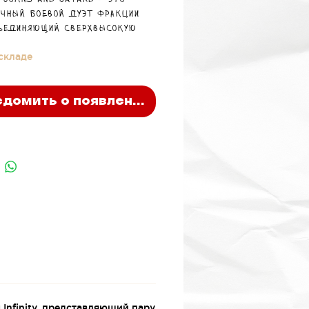
 Johns and Batard – это
чный боевой дуэт фракции
бъединяющий сверхвысокую
ность, агрессивный стиль
 складе
 ближний бой.
домить о появлении
Infinity, представляющий пару