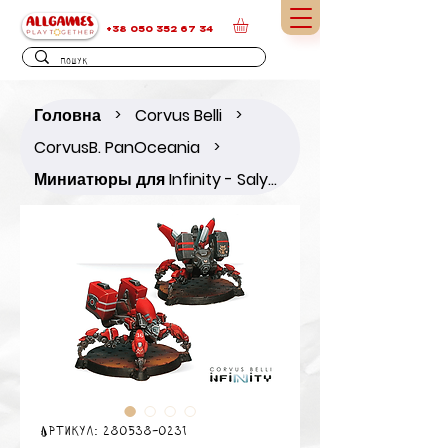
+38 050 352 67 34
Головна
Corvus Belli
>
>
CorvusB. PanOceania
>
Миниатюры для Infinity - Salyut Zonds EVO (Repeater, Combi Rifle)
Артикул: 280538-0231