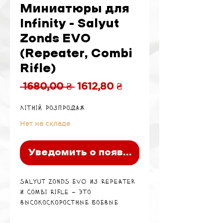
Миниатюры для
Infinity - Salyut
Zonds EVO
(Repeater, Combi
Rifle)
Обычная
Спеццена
 1680,00 ₴ 
1612,80 ₴
цена
Літній розпродаж
Нет на складе
Уведомить о появлении
Salyut Zonds EVO из Repeater
и Combi Rifle – это
высокоскоростные боевые
Remote единицы фракции