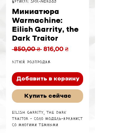
Артикул: SFIK-MER089
Миниатюра
Warmachine:
Eilish Garrity, the
Dark Traitor
Обычная
Спеццена
 850,00 ₴ 
816,00 ₴
цена
Літній розпродаж
Добавить в корзину
Купить сейчас
Eilish Garrity, the Dark
Traitor - соло модель-арканист
со многими темными
секретами, которую можно