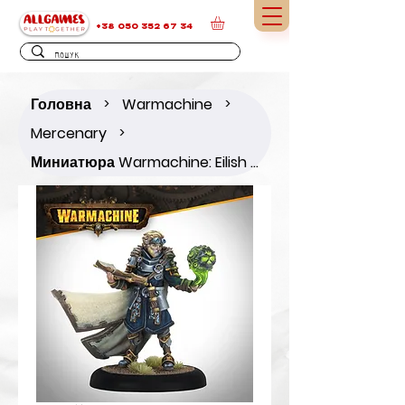
+38 050 352 67 34
Головна
Warmachine
>
>
Mercenary
>
Миниатюра Warmachine: Eilish Garrity, the Dark Traitor