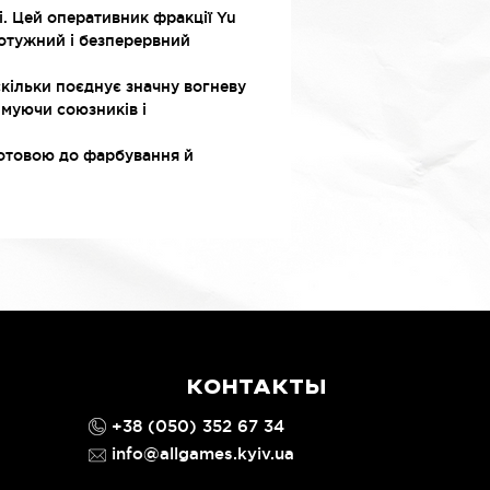
lli. Цей оперативник фракції Yu
отужний і безперервний
скільки поєднує значну вогневу
имуючи союзників і
 готовою до фарбування й
КОНТАКТЫ
+38 (050) 352 67 34
info@allgames.kyiv.ua