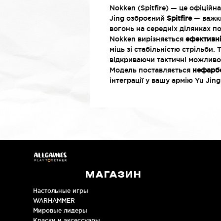
Nokken (Spitfire) — це офіційна
Jing озброєний
Spitfire
— важки
вогонь на середніх ділянках п
Nokken вирізняється
ефективні
міць зі стабільністю стрільби
відкриваючи тактичні можливос
Модель поставляється
нефарб
інтеграції у вашу армію Yu Jin
МАГАЗИН
Настольные игры
WARHAMMER
Мировые лидеры
Краски и аксессуары