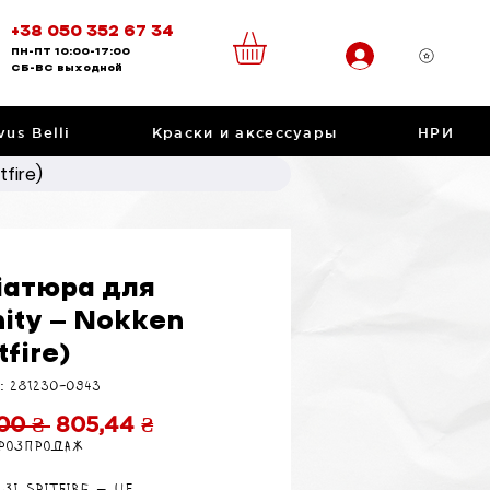
+38 050 352 67 34
ПН-ПТ
10:00-17:00
CБ-ВС
выходной
vus Belli
Краски и аксессуары
НРИ
tfire)
іатюра для
nity — Nokken
tfire)
: 281230-0943
Обычная
Спеццена
00 ₴ 
805,44 ₴
 розпродаж
цена