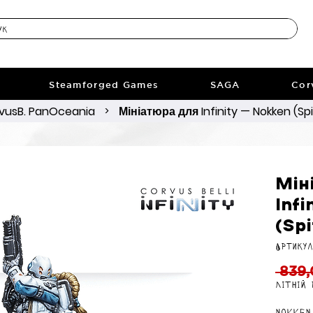
Steamforged Games
SAGA
Cor
vusB. PanOceania
Мініатюра для Infinity — Nokken (Spi
>
Мін
Infi
(Spi
Артикул
 839,
Літній