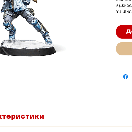
Nokken 
важкоо
Yu Jing
автома
стабіл
Д
ктеристики