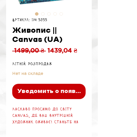
Артикул: IM 5955
Живопис ||
Canvas (UA)
Обычная
Спеццена
 1499,00 ₴ 
1439,04 ₴
цена
Літній розпродаж
Нет на складе
Уведомить о появлении
Ласкаво просимо до світу
Canvas, де ваш внутрішній
художник оживає! Станьте на
місце художника-конкурента,
готового продемонструвати