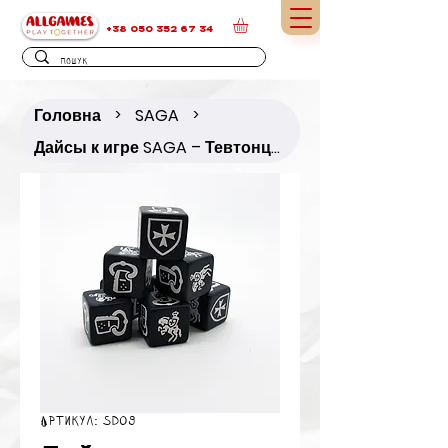
+38 050 352 67 34
Головна
SAGA
>
>
Дайсы к игре SAGA – Тевтонцы / Ordensstaat
Артикул: SD09