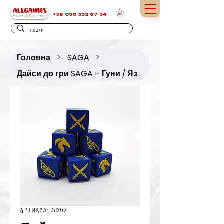
+38 050 352 67 34
Головна
SAGA
>
>
Дайси до гри SAGA – Гуни / Язичницькі народи / Східні князівства / Монголи
Артикул: SD10