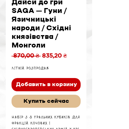
Дайси до гри
SAGA – Гуни /
Язичницькі
народи / Східні
князівства /
Монголи
Обычная
Спеццена
 870,00 ₴ 
835,20 ₴
цена
Літній розпродаж
Добавить в корзину
Купить сейчас
Набір з 8 гральних кубиків для
фракцій кочових і