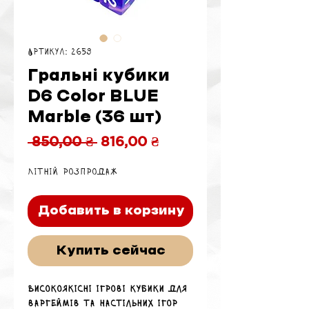
Артикул: 2659
Гральні кубики
D6 Color BLUE
Marble (36 шт)
Обычная
Спеццена
 850,00 ₴ 
816,00 ₴
цена
Літній розпродаж
Добавить в корзину
Купить сейчас
Високоякісні ігрові кубики для
варгеймів та настільних ігор